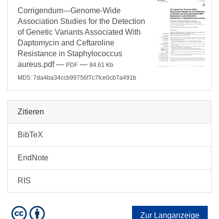
Corrigendum---Genome-Wide
Association Studies for the Detection
of Genetic Variants Associated With
Daptomycin and Ceftaroline
Resistance in Staphylococcus
aureus.pdf
—
—
PDF
84.61 Kb
MD5: 7da4ba34ccb99756f7c7fce0cb7a491b
Zitieren
BibTeX
EndNote
RIS
Zur Langanzeige