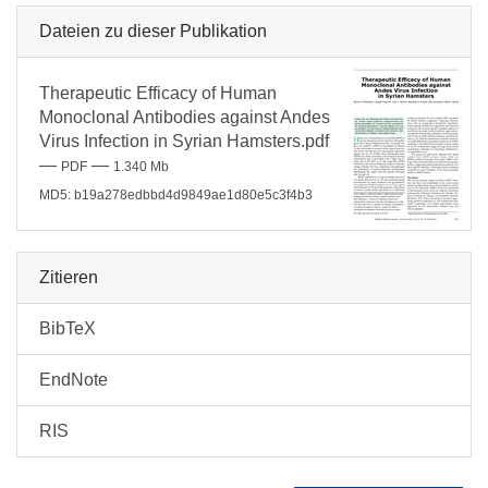
Dateien zu dieser Publikation
Therapeutic Efficacy of Human
Monoclonal Antibodies against Andes
Virus Infection in Syrian Hamsters.pdf
—
—
PDF
1.340 Mb
MD5: b19a278edbbd4d9849ae1d80e5c3f4b3
Zitieren
BibTeX
EndNote
RIS