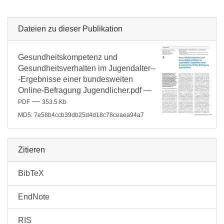
Dateien zu dieser Publikation
Gesundheitskompetenz und
Gesundheitsverhalten im Jugendalter--
-Ergebnisse einer bundesweiten
Online-Befragung Jugendlicher.pdf
—
—
PDF
353.5 Kb
MD5: 7e58b4ccb39db25d4d18c78ceaea94a7
Zitieren
BibTeX
EndNote
RIS