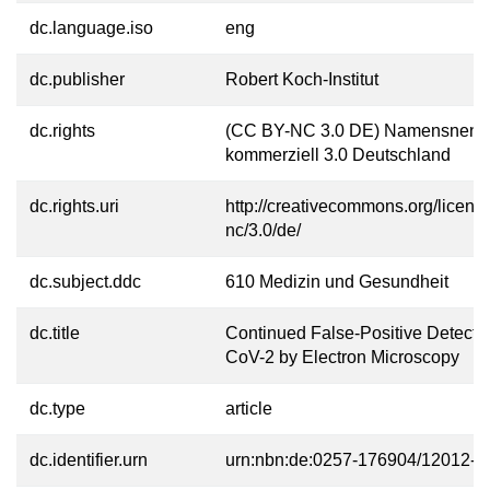
dc.language.iso
eng
dc.publisher
Robert Koch-Institut
dc.rights
(CC BY-NC 3.0 DE) Namensnennu
kommerziell 3.0 Deutschland
dc.rights.uri
http://creativecommons.org/licens
nc/3.0/de/
dc.subject.ddc
610 Medizin und Gesundheit
dc.title
Continued False-Positive Detecti
CoV-2 by Electron Microscopy
dc.type
article
dc.identifier.urn
urn:nbn:de:0257-176904/12012-8