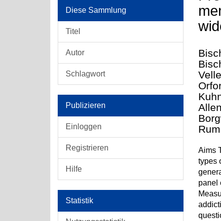
mem
Diese Sammlung
wid
Titel
Bisc
Autor
Bisc
Vell
Schlagwort
Orfo
Kuhn
Publizieren
Allen
Borg
Einloggen
Rump
Registrieren
Aims T
types 
Hilfe
genera
panel 
Measur
Statistik
addict
questi