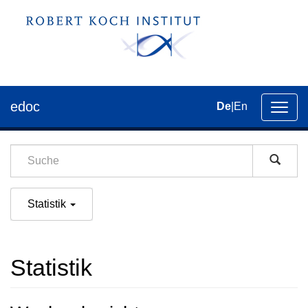
edoc
De
|
En
Umsch
der
Navig
Statistik
Statistik