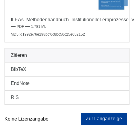
ILEAs_Methodenhandbuch_InstitutionelleLernprozesse_V
—
—
PDF
1.781 Mb
MD5: d1992e76e298bcf6c8bc56c25e052152
Zitieren
BibTeX
EndNote
RIS
Zur Langanzeige
Keine Lizenzangabe