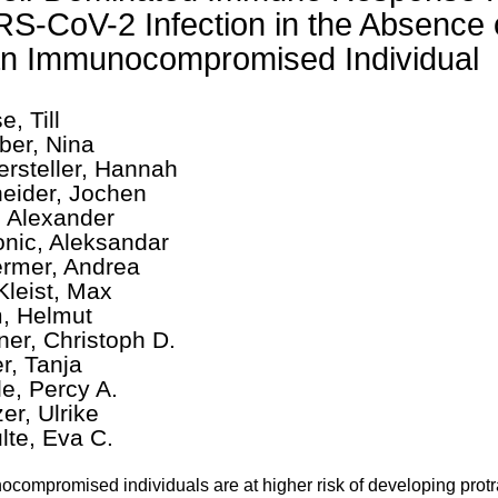
S-CoV-2 Infection in the Absence o
an Immunocompromised Individual
, Till
ber, Nina
ersteller, Hannah
eider, Jochen
, Alexander
nic, Aleksandar
rmer, Andrea
Kleist, Max
, Helmut
ner, Christoph D.
r, Tanja
le, Percy A.
er, Ulrike
lte, Eva C.
compromised individuals are at higher risk of developing pro