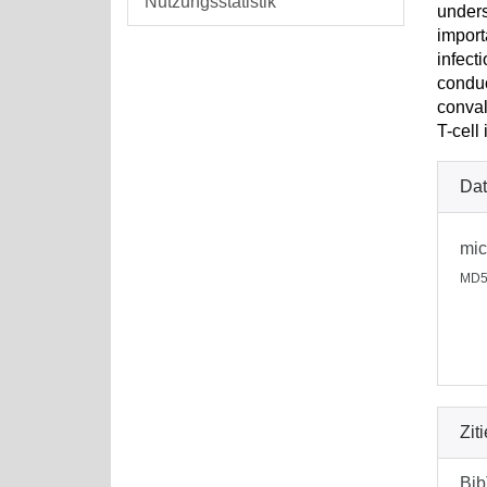
Nutzungsstatistik
unders
import
infect
conduc
conval
T-cell
Dat
mic
MD5
Zit
Bi