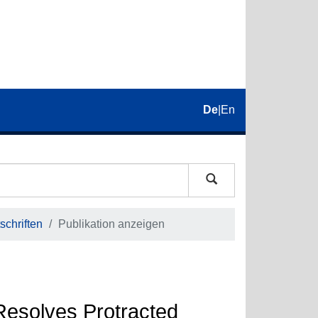
De
|
En
schriften
Publikation anzeigen
esolves Protracted