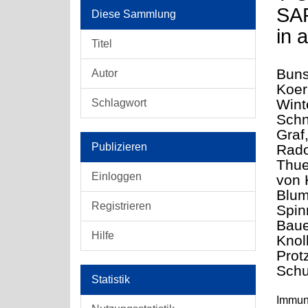
SAR
Diese Sammlung
in 
Titel
Bunse
Autor
Koer
Wint
Schlagwort
Schn
Graf
Publizieren
Rado
Thue
Einloggen
von 
Blum
Registrieren
Spin
Baue
Hilfe
Knol
Protz
Schu
Statistik
Immuno