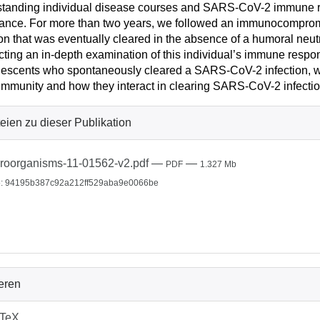
tanding individual disease courses and SARS-CoV-2 immune res
ance. For more than two years, we followed an immunocomprom
ion that was eventually cleared in the absence of a humoral ne
ting an in-depth examination of this individual’s immune respon
escents who spontaneously cleared a SARS-CoV-2 infection, we
 immunity and how they interact in clearing SARS-CoV-2 infectio
eien zu dieser Publikation
roorganisms-11-01562-v2.pdf
—
—
PDF
1.327 Mb
: 94195b387c92a212ff529aba9e0066be
ieren
bTeX