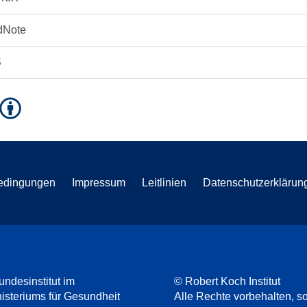
dNote
S
edingungen
Impressum
Leitlinien
Datenschutzerklärun
undesinstitut im
© Robert Koch Institut
steriums für Gesundheit
Alle Rechte vorbehalten, so