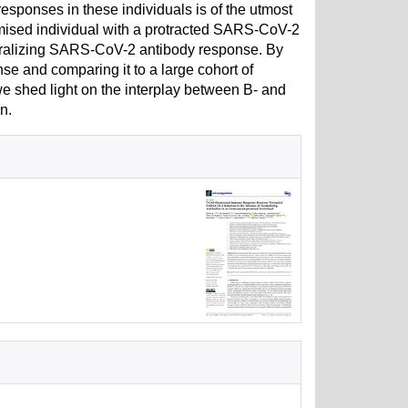
ponses in these individuals is of the utmost
ised individual with a protracted SARS-CoV-2
utralizing SARS-CoV-2 antibody response. By
se and comparing it to a large cohort of
 shed light on the interplay between B- and
n.