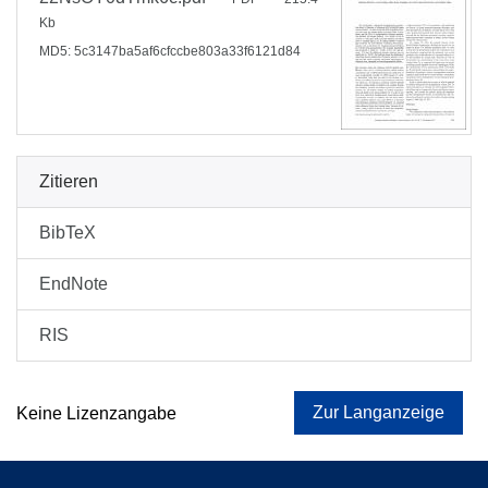
Kb
MD5: 5c3147ba5af6cfccbe803a33f6121d84
Zitieren
BibTeX
EndNote
RIS
Zur Langanzeige
Keine Lizenzangabe