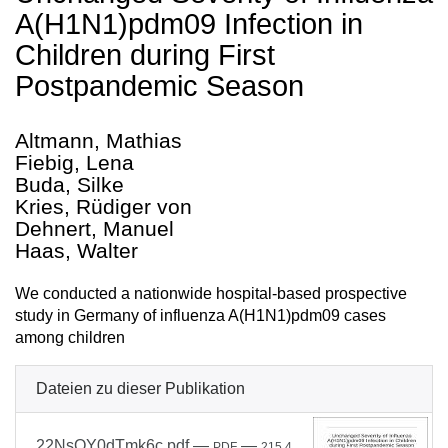
A(H1N1)pdm09 Infection in
Children during First
Postpandemic Season
Altmann, Mathias
Fiebig, Lena
Buda, Silke
Kries, Rüdiger von
Dehnert, Manuel
Haas, Walter
We conducted a nationwide hospital-based prospective
study in Germany of influenza A(H1N1)pdm09 cases
among children
Dateien zu dieser Publikation
22NsOY0dTmk6c.pdf
—
—
PDF
215.4