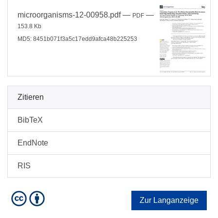
microorganisms-12-00958.pdf
—
—
PDF
153.8 Kb
MD5: 8451b071f3a5c17edd9afca48b225253
Zitieren
BibTeX
EndNote
RIS
Zur Langanzeige