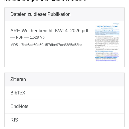
Dateien zu dieser Publikation
ARE-Wochenbericht_KW14_2026.pdf
—
—
PDF
1.528 Mb
MD5: c7bd6ad60d59cf576be97ae8385a53bc
Zitieren
BibTeX
EndNote
RIS