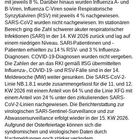
mit jeweils 8 %. Darüber hinaus wurden Influenza A- und
B-Viren, Influenza C-Viren sowie Respiratorische
Synzytialviren (RSV) mit jeweils 4 % nachgewiesen.
SARS-CoV2 wurden nicht nachgewiesen. Im stationären
Bereich ging die Zahl schwerer akuter respiratorischer
Infektionen (SARI) in der 14. KW 2026 zurück und lag auf
einem niedrigen Niveau. SARI-Patientinnen und -
Patienten erhielten zu 14 % RSV- und 3 % Influenza-
Diagnosen. COVID-19-Diagnosen wurden nicht vergeben.
Die Zahlen der an das RKI gemäß IfSG übermittelten
Influenza-, COVID-19- und RSV-Fälle sind in der 14.
Meldewoche (MW) weiter gesunken. Die SARS-CoV-2-
Linie NB.1.8.1 wurde zusammengefasst für die 11. und 12.
KW 2026 mit einem Anteil von 64 % und die Linie XFG mit
einem Anteil von 24 % unter den zirkulierenden SARS-
CoV-2-Linien nachgewiesen. Die Berichterstattung zur
virologischen SARI-Sentinel-Surveillance und zur
Abwassersurveillance erfolgt wieder in der 15. KW 2026.
Aufgrund der Osterfeiertage können sich die
syndromischen und virologischen Daten durch
Nachmeldungen noch stärker verändern.