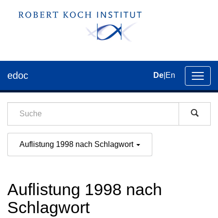
edoc
De
|
En
Umsch
der
Navig
Auflistung 1998 nach Schlagwort
Auflistung 1998 nach
Schlagwort