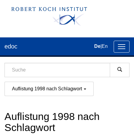
edoc
De
|
En
Umsch
der
Navig
Auflistung 1998 nach Schlagwort
Auflistung 1998 nach
Schlagwort