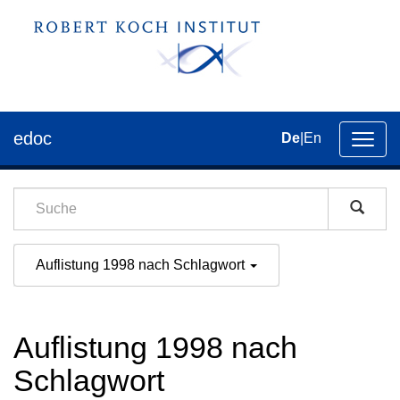
edoc
De
|
En
Umsch
der
Navig
Auflistung 1998 nach Schlagwort
Auflistung 1998 nach
Schlagwort