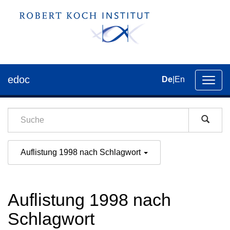
edoc
De
|
En
Umsch
der
Navig
Auflistung 1998 nach Schlagwort
Auflistung 1998 nach
Schlagwort