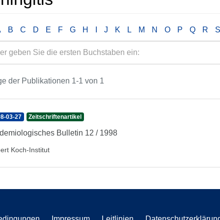
A
B
C
D
E
F
G
H
I
J
K
L
M
N
O
P
Q
R
e der Publikationen 1-1 von 1
8-03-27
Zeitschriftenartikel
demiologisches Bulletin 12 / 1998
ert Koch-Institut
edingungen
Impressum
Leitlinien
Datenschutzerklärun