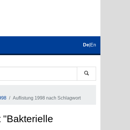
De
|
En
998
Auflistung 1998 nach Schlagwort
"Bakterielle