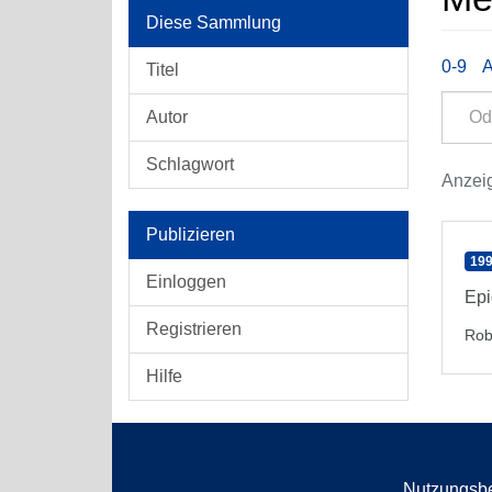
Diese Sammlung
0-9
Titel
Autor
Schlagwort
Anzeig
Publizieren
199
Einloggen
Epi
Registrieren
Rob
Hilfe
Nutzungsb