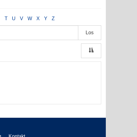
S
T
U
V
W
X
Y
Z
Los
g
Kontakt