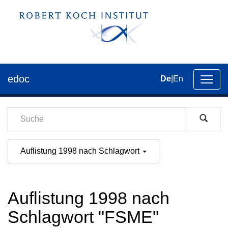
edoc
De
|
En
Umsch
der
Navig
Auflistung 1998 nach Schlagwort
Auflistung 1998 nach
Schlagwort "FSME"