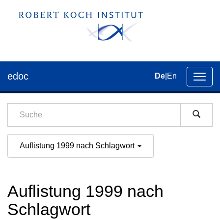
edoc
De
|
En
Umsch
der
Navig
Auflistung 1999 nach Schlagwort
Auflistung 1999 nach
Schlagwort