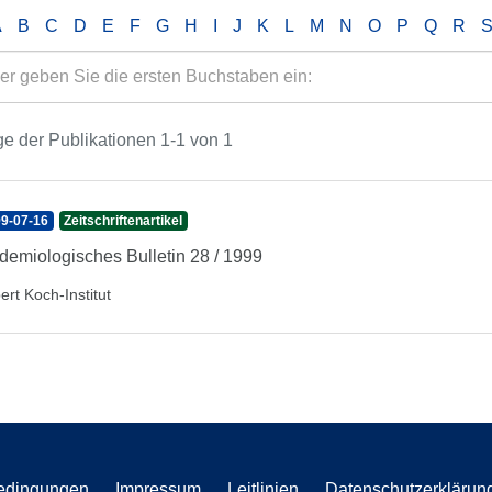
A
B
C
D
E
F
G
H
I
J
K
L
M
N
O
P
Q
R
e der Publikationen 1-1 von 1
9-07-16
Zeitschriftenartikel
demiologisches Bulletin 28 / 1999
ert Koch-Institut
edingungen
Impressum
Leitlinien
Datenschutzerklärun