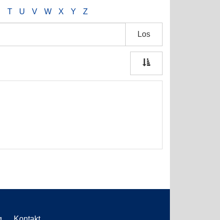
S
T
U
V
W
X
Y
Z
Los
g
Kontakt