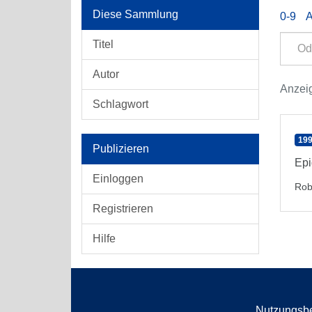
Diese Sammlung
0-9
Titel
Autor
Anzeig
Schlagwort
199
Publizieren
Epi
Einloggen
Rob
Registrieren
Hilfe
Nutzungsb