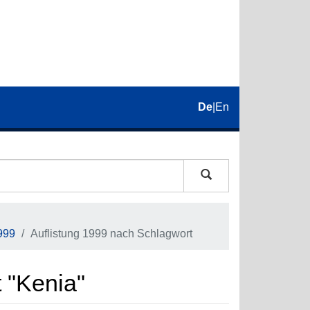
De
|
En
999
Auflistung 1999 nach Schlagwort
 "Kenia"