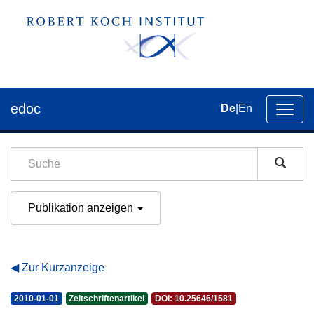
edoc
De
|
En
Umsch
der
Navig
Publikation anzeigen
Zur Kurzanzeige
2010-01-01
Zeitschriftenartikel
DOI: 10.25646/1581