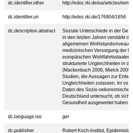
dc.identifier.other
http://edoc.rki.de/oa/articles
dc.identifier.uri
http://edoc.rki.de/176904/1656
dc.description.abstract
Soziale Unterschiede in der Ges
in den letzten Jahren verstärkt di
allgemeinen Wohlstandsniveaus 
medizinischen Versorgung der Be
europäischen Wohlfahrtsstaaten w
strukturierte Ungleichheiten in 
(Mackenbach 2006, Mielck 2005). 
Studien, die Aussagen zur Entwic
Ungleichheiten zulassen. Im vorl
Daten des Sozio-oekonomischen 
Deutschland untersucht, ob sich s
Gesundheit ausgeweitet haben.
dc.language.iso
ger
dc.publisher
Robert Koch-Institut, Epidemiolo