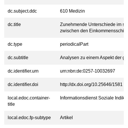
dc.subject.ddc
610 Medizin
dc.title
Zunehmende Unterschiede im sub
zwischen den Einkommensschic
dc.type
periodicalPart
dc.subtitle
Analysen zu einem Aspekt der ge
dc.identifier.urn
urn:nbn:de:0257-10032697
dc.identifier.doi
http://dx.doi.org/10.25646/1581
local.edoc.container-
Informationsdienst Soziale Indikat
title
local.edoc.fp-subtype
Artikel