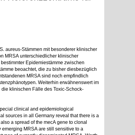
n S. aureus-Stämmen mit besonderer klinischer
n MRSA unterschiedlicher klinischer
ung bestimmter Epidemiestämme zwischen
ämme beoachtet, die zu bisher diesbezüglich
entstandenen MRSA sind noch empfindlich
esistenzphänotypen. Weiterhin erwähnenswert im
d die klinischen Fälle des Toxic-Schock-
pecial clinical and epidemiological
al sources in all Germany reveal that there is a
d also a spread of the mecA gene to clonal
 emerging MRSA are still sensitive to a