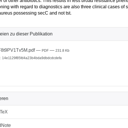
 of other antibiotics. This results in less broad resistance ph
ning with regard to diagnostics are also three clinical cases o
aureus possessing secC and not tst.
eien zu dieser Publikation
F8t9PV1Tv5M.pdf
—
—
PDF
231.8 Kb
: 14e1129f85fd4a23b4bda9dbdcdcdefa
ieren
bTeX
dNote