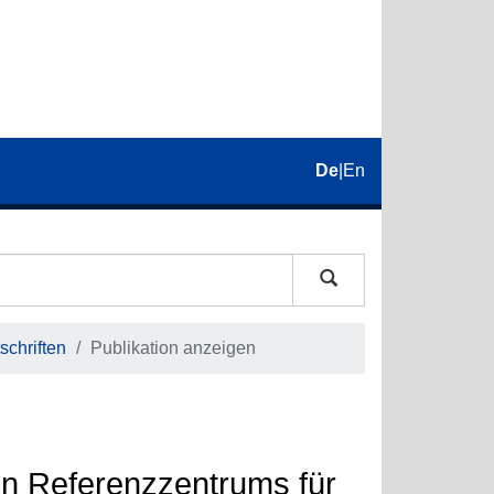
De
|
En
schriften
Publikation anzeigen
en Referenzzentrums für