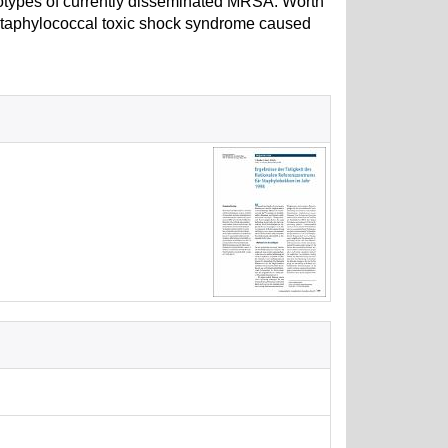
enotypes of currently disseminated MRSA. Worth
f staphylococcal toxic shock syndrome caused