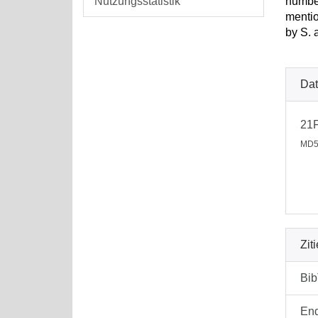
Nutzungsstatistik
number
mentio
by S. 
Dat
21
MD5
Zit
Bi
En