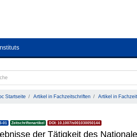
nstituts
c Startseite
Artikel in Fachzeitschriften
Artikel in Fachzeit
6-01
Zeitschriftenartikel
DOI: 10.1007/s001030050144
ebnisse der Tätigkeit des National