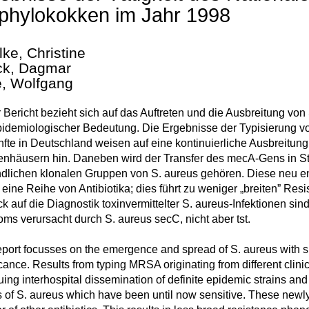
phylokokken im Jahr 1998
lke, Christine
k, Dagmar
e, Wolfgang
 Bericht bezieht sich auf das Auftreten und die Ausbreitung vo
idemiologischer Bedeutung. Die Ergebnisse der Typisierung vo
fte in Deutschland weisen auf eine kontinuierliche Ausbreit
nhäusern hin. Daneben wird der Transfer des mecA-Gens in St
dlichen klonalen Gruppen von S. aureus gehören. Diese neu 
eine Reihe von Antibiotika; dies führt zu weniger „breiten” R
ck auf die Diagnostik toxinvermittelter S. aureus-Infektionen sin
ms verursacht durch S. aureus secC, nicht aber tst.
eport focusses on the emergence and spread of S. aureus with s
icance. Results from typing MRSA originating from different clinic
uing interhospital dissemination of definite epidemic strains an
 of S. aureus which have been until now sensitive. These newly