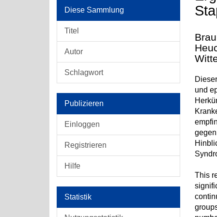
Sta
Diese Sammlung
Titel
Brau
Heuc
Autor
Witt
Schlagwort
Dieser
und ep
Herkün
Publizieren
Kranke
empfin
Einloggen
gegen 
Hinbli
Registrieren
Syndro
Hilfe
This r
signif
contin
Statistik
groups