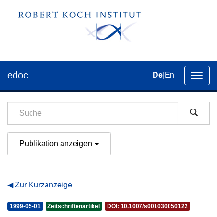
edoc
De
|
En
Umsch
der
Navig
Publikation anzeigen
Zur Kurzanzeige
1999-05-01
Zeitschriftenartikel
DOI: 10.1007/s001030050122