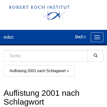
edoc
De
|
En
Umsch
der
Navig
Auflistung 2001 nach Schlagwort
Auflistung 2001 nach
Schlagwort