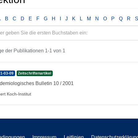
A
B
C
D
E
F
G
H
I
J
K
L
M
N
O
P
Q
R
e der Publikationen 1-1 von 1
1-03-09
Zeitschriftenartikel
demiologisches Bulletin 10 / 2001
ert Koch-Institut
edingungen
Impressum
Leitlinien
Datenschutzerklärun