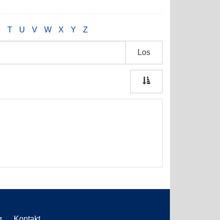
S
T
U
V
W
X
Y
Z
Los
g
Kontakt