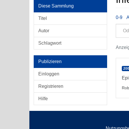
Diese Sammlung
0-9
Titel
Autor
Schlagwort
Anzeig
Publizieren
200
Einloggen
Epi
Registrieren
Rob
Hilfe
Nutzungsb