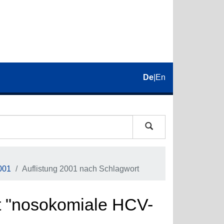
De
|
En
001
Auflistung 2001 nach Schlagwort
t "nosokomiale HCV-