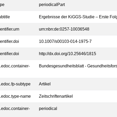
ype
periodicalPart
btitle
Ergebnisse der KiGGS-Studie – Erste Fol
entifier.urn
urn:nbn:de:0257-10036548
entifier.doi
10.1007/s00103-014-1975-7
entifier.doi
http://dx.doi.org/10.25646/1815
l.edoc.container-
Bundesgesundheitsblatt - Gesundheitsfor
l.edoc.fp-subtype
Artikel
l.edoc.type-name
Zeitschriftenartikel
l.edoc.container-
periodical