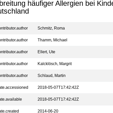
breitung häufiger Allergien bei Kin
tschland
ontributor.author
Schmitz, Roma
ontributor.author
Thamm, Michael
ontributor.author
Ellert, Ute
ontributor.author
Kalcklösch, Margrit
ontributor.author
Schlaud, Martin
ate.accessioned
2018-05-07T17:42:42Z
ate.available
2018-05-07T17:42:42Z
ate.created
2014-06-20