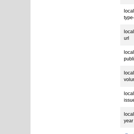
loca
type
loca
url
loca
publ
loca
vol
loca
issu
loca
year