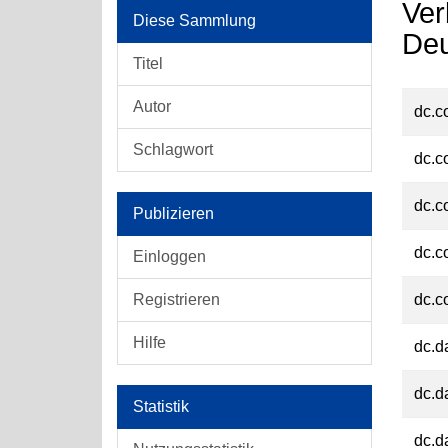
Ver
Diese Sammlung
Deu
Titel
Autor
dc.c
Schlagwort
dc.c
dc.c
Publizieren
dc.c
Einloggen
Registrieren
dc.c
Hilfe
dc.d
dc.d
Statistik
dc.d