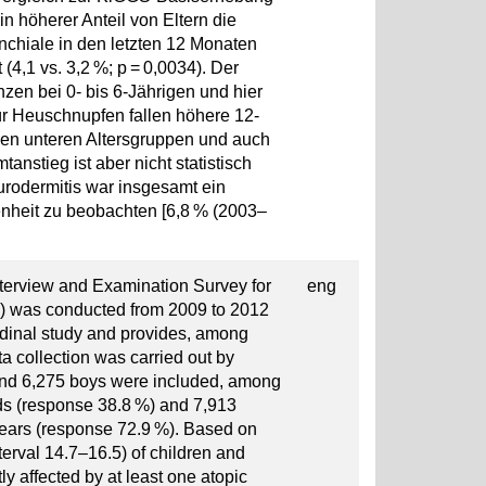
n höherer Anteil von Eltern die
chiale in den letzten 12 Monaten
(4,1 vs. 3,2 %; p = 0,0034). Der
zen bei 0- bis 6-Jährigen und hier
r Heuschnupfen fallen höhere 12-
den unteren Altersgruppen und auch
anstieg ist aber nicht statistisch
Neurodermitis war insgesamt ein
fenheit zu beobachten [6,8 % (2003–
Interview and Examination Survey for
eng
) was conducted from 2009 to 2012
udinal study and provides, among
ta collection was carried out by
s and 6,275 boys were included, among
lds (response 38.8 %) and 7,913
ears (response 72.9 %). Based on
terval 14.7–16.5) of children and
y affected by at least one atopic