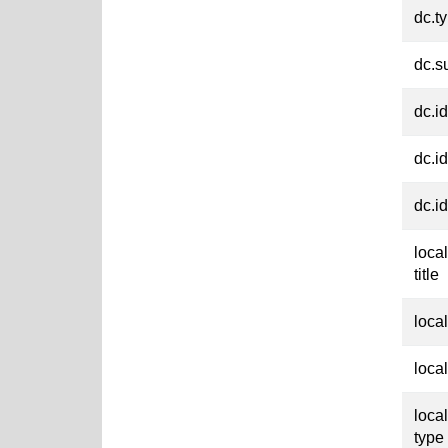
dc.t
dc.su
dc.id
dc.id
dc.id
loca
title
loca
loca
loca
type