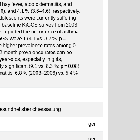
hay fever, atopic dermatitis, and
), and 4.1 % (3.6–4.6), respectively.
adolescents were currently suffering
he baseline KiGGS survey from 2003
ts reported the occurrence of asthma
GGS Wave 1 (4.1 vs. 3.2 %; p =
to higher prevalence rates among 0-
r 12-month prevalence rates can be
ear-olds, especially in girls,
ly significant (9.1 vs. 8.3 %; p = 0.08).
matitis: 6.8 % (2003–2006) vs. 5.4 %
esundheitsberichterstattung
ger
ger