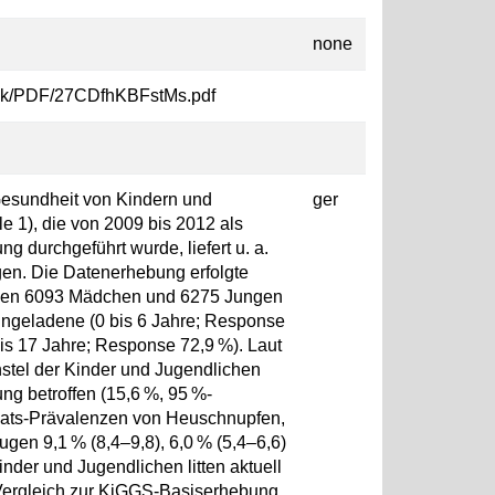
none
pPiBk/PDF/27CDfhKBFstMs.pdf
Gesundheit von Kindern und
ger
 1), die von 2009 bis 2012 als
g durchgeführt wurde, liefert u. a.
gen. Die Datenerhebung erfolgte
ahmen 6093 Mädchen und 6275 Jungen
teingeladene (0 bis 6 Jahre; Response
is 17 Jahre; Response 72,9 %). Laut
stel der Kinder und Jugendlichen
ng betroffen (15,6 %, 95 %-
onats-Prävalenzen von Heuschnupfen,
gen 9,1 % (8,4–9,8), 6,0 % (5,4–6,6)
inder und Jugendlichen litten aktuell
Vergleich zur KiGGS-Basiserhebung