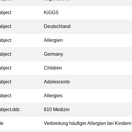
ubject
KiGGS
ubject
Deutschland
ubject
Allergien
ubject
Germany
ubject
Children
ubject
Adolescents
ubject
Allergies
ubject.ddc
610 Medizin
tle
Verbreitung häufiger Allergien bei Kinder