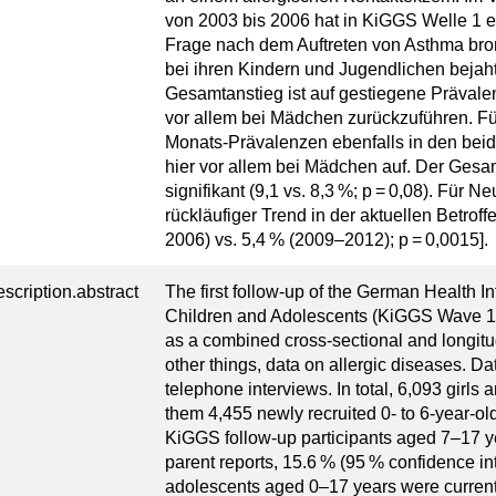
von 2003 bis 2006 hat in KiGGS Welle 1 ei
Frage nach dem Auftreten von Asthma bron
bei ihren Kindern und Jugendlichen bejaht 
Gesamtanstieg ist auf gestiegene Prävalen
vor allem bei Mädchen zurückzuführen. Fü
Monats-Prävalenzen ebenfalls in den bei
hier vor allem bei Mädchen auf. Der Gesamt
signifikant (9,1 vs. 8,3 %; p = 0,08). Für 
rückläufiger Trend in der aktuellen Betrof
2006) vs. 5,4 % (2009–2012); p = 0,0015].
escription.abstract
The first follow-up of the German Health 
Children and Adolescents (KiGGS Wave 1
as a combined cross-sectional and longit
other things, data on allergic diseases. Da
telephone interviews. In total, 6,093 girl
them 4,455 newly recruited 0- to 6-year-o
KiGGS follow-up participants aged 7–17 y
parent reports, 15.6 % (95 % confidence in
adolescents aged 0–17 years were currentl