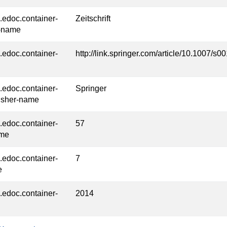
l.edoc.container-
Zeitschrift
-name
l.edoc.container-
http://link.springer.com/article/10.1007/s
l.edoc.container-
Springer
isher-name
l.edoc.container-
57
ume
l.edoc.container-
7
e
l.edoc.container-
2014