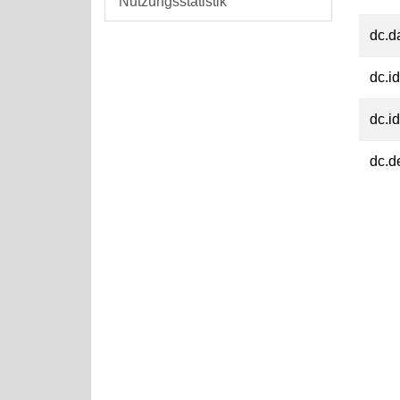
Nutzungsstatistik
dc.d
dc.id
dc.id
dc.d