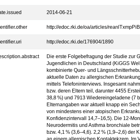
ate.issued
2014-06-21
entifier.other
http://edoc.rki.de/oa/articles/reanlTxm
entifier.uri
http://edoc.rki.de/176904/1890
escription.abstract
Die erste Folgebefragung der Studie zur 
Jugendlichen in Deutschland (KiGGS Welle
kombinierte Quer- und Längsschnitterhebun
aktuelle Daten zu allergischen Erkrankun
mittels Telefoninterviews. Insgesamt n
bzw. deren Eltern teil, darunter 4455 Ers
38,8 %) und 7913 Wiedereingeladene (7 b
Elternangaben war aktuell knapp ein Sech
von mindestens einer atopischen Erkranku
Konfidenzintervall 14,7–16,5). Die 12-M
Neurodermitis und Asthma bronchiale betru
bzw. 4,1 % (3,6–4,6). 2,2 % (1,9–2,6) der K
an einem allergischen Kontaktekzem. Im 