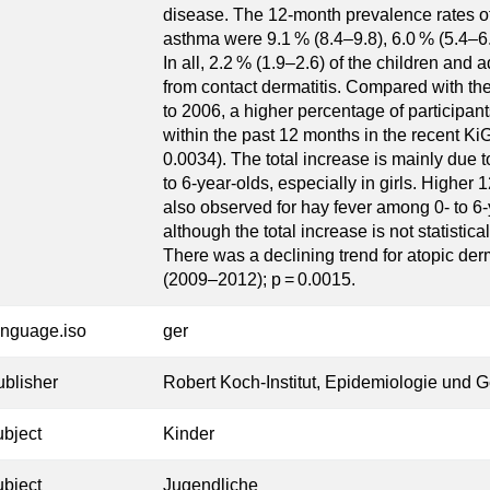
disease. The 12-month prevalence rates of 
asthma were 9.1 % (8.4–9.8), 6.0 % (5.4–6.6
In all, 2.2 % (1.9–2.6) of the children and 
from contact dermatitis. Compared with t
to 2006, a higher percentage of participan
within the past 12 months in the recent Ki
0.0034). The total increase is mainly due 
to 6-year-olds, especially in girls. Highe
also observed for hay fever among 0- to 6-y
although the total increase is not statistical
There was a declining trend for atopic der
(2009–2012); p = 0.0015.
anguage.iso
ger
ublisher
Robert Koch-Institut, Epidemiologie und G
ubject
Kinder
ubject
Jugendliche