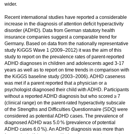
wider.
Recent international studies have reported a considerable
increase in the diagnosis of attention deficit hyperactivity
disorder (ADHD). Data from German statutory health
insurance companies suggest a comparable trend for
Germany. Based on data from the nationally representative
study KiGGS Wave 1 (2009–2012) it was the aim of this
study to report on the prevalence rates of parent-reported
ADHD diagnoses in children and adolescents aged 3-17
years as well as to report on time trends in comparison with
the KiGGS baseline study (2003–2006). ADHD caseness
was met if a parent reported that a physician or a
psychologist diagnosed their child with ADHD. Participants
without a reported ADHD diagnosis but who scored ≥ 7
(clinical range) on the parent-rated hyperactivity subscale
of the Strengths and Difficulties Questionnaire (SDQ) were
considered as potential ADHD cases. The prevalence of
diagnosed ADHD was 5.0 % (prevalence of potential
ADHD cases 6.0 %). An ADHD diagnosis was more than