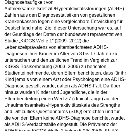
Diagnosehäufigkeit von
Aufmerksamkeitsdefizit-/Hyperaktivitätsstörungen (ADHS).
Zahlen aus den Diagnosestatistiken von gesetzlichen
Krankenkassen legen eine vergleichbare Entwicklung für
Deutschland nahe. Ziel dieser Untersuchung war es, auf
der Grundlage der Daten der bundesweit repräsentativen
Studie „KiGGS Welle 1“ (2009–2012) die
Lebenszeitprävalenz von elternberichteten ADHS-
Diagnosen ihrer Kinder im Alter von 3 bis 17 Jahren zu
untersu­chen und den zeitlichen Trend im Vergleich zur
KiGGS-Basiserhebung (2003–2006) zu berichten.
Studienteilnehmende, deren Eltern berichteten, dass für ihr
Kind jemals von ei­nem Arzt oder Psychologen eine ADHS-
Diag­nose gestellt wurde, galten als ADHS-Fall. Darüber
hinaus wurden Kinder und Jugendliche, die in der
Elternbeurteilung einen Wert ≥ 7 (clinical range) auf der
Unaufmerksamkeits-/Hyperaktivitätsskala des Strengths
and Difficulties Questionnaires (SDQ) erreichten und für
die von den Eltern keine ADHS-Diagnose berichtet wurde,
als ADHS-Verdachtsfälle eingestuft. Die Prävalenz der
ADHS in der KiGGS Welle 1 betrug 5,0 % (95 %-KI: 4,3–