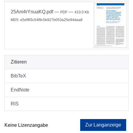
25Am4rYnuaKQ.pdf
—
—
PDF
410.0 Kb
MD5: e5ef9f3c54f9c5b927b053a25e94daa8
Zitieren
BibTeX
EndNote
RIS
Zur Langanzeige
Keine Lizenzangabe