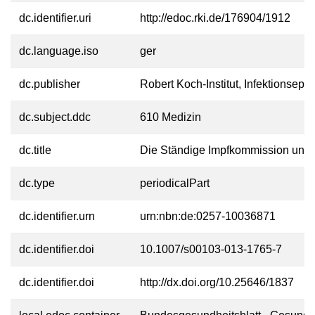
dc.identifier.uri
http://edoc.rki.de/176904/1912
dc.language.iso
ger
dc.publisher
Robert Koch-Institut, Infektionsepi
dc.subject.ddc
610 Medizin
dc.title
Die Ständige Impfkommission und 
dc.type
periodicalPart
dc.identifier.urn
urn:nbn:de:0257-10036871
dc.identifier.doi
10.1007/s00103-013-1765-7
dc.identifier.doi
http://dx.doi.org/10.25646/1837