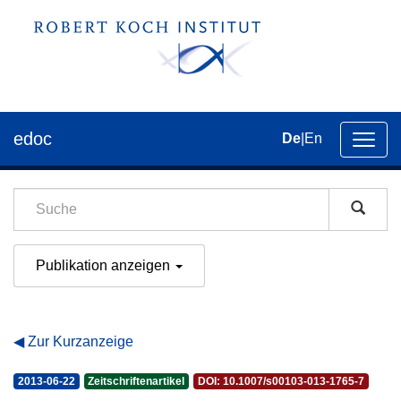
edoc
De
|
En
Umsch
der
Navig
Publikation anzeigen
Zur Kurzanzeige
2013-06-22
Zeitschriftenartikel
DOI: 10.1007/s00103-013-1765-7