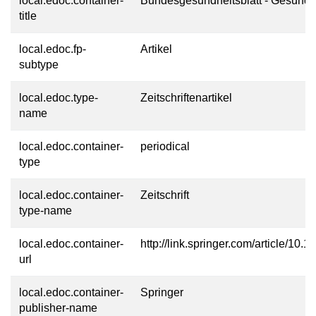
local.edoc.container-
Bundesgesundheitsblatt - Gesundh
title
local.edoc.fp-
Artikel
subtype
local.edoc.type-
Zeitschriftenartikel
name
local.edoc.container-
periodical
type
local.edoc.container-
Zeitschrift
type-name
local.edoc.container-
http://link.springer.com/article/
url
local.edoc.container-
Springer
publisher-name