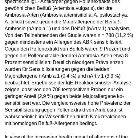
spezifische IgE- Antikörper gegen Pollenextrakte des
gewöhnlichen Beifuß (Artemisia vulgaris), der drei
Ambrosia-Arten (Ambrosia artemisiifolia, A. psilostachya,
A. trifida) sowie gegen die Majorallergene der Beifuß-
Ambrosie (nAmb a 1) und des Beifuß (nArt v 1) analysiert.
Von den Teilnehmenden der Studie waren n = 788 (11,2 %)
gegen mindestens ein Allergen des ABK sensibilisiert.
Gegen den Pollenextrakt von Beifuß waren 9 Prozent und
gegen die Pollenextrakte der drei Ambrosia-Arten etwa 8
Prozent sensibilisiert. Deutlich niedrigere Prävalenzen
wurden für Sensibilisierungen gegen die beiden
Majorallergene nAmb a 1 (0,4 %) und nArt v 1 (3,9 %)
beobachtet. Ergebnisse der IgE-Reaktionsmuster-Analyse
zeigen, dass von den 788 testpositiven Proben nur ein
geringer Anteil (2,9 %) gegen beide Majorallergene ko-
sensibilisert war. Die vergleichsweise hohe Prävalenz der
Sensibilisierung gegen Pollenextrakt von Ambrosia ist
wahrscheinlich im Wesentlichen durch Kreuzreaktionen
mit homologen Beifuß-Allergenen bedingt.
In view of the increasing health impact of allergens of the