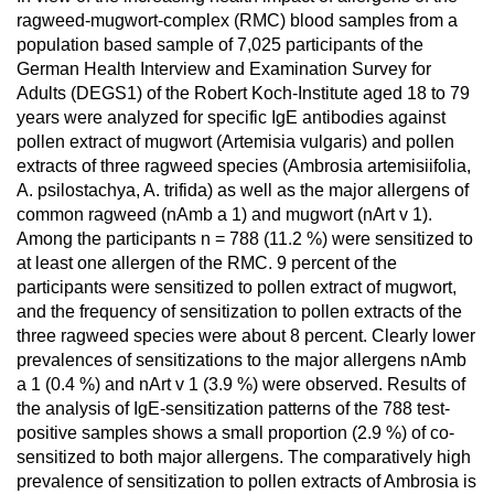
ragweed-mugwort-complex (RMC) blood samples from a
population based sample of 7,025 participants of the
German Health Interview and Examination Survey for
Adults (DEGS1) of the Robert Koch-Institute aged 18 to 79
years were analyzed for specific IgE antibodies against
pollen extract of mugwort (Artemisia vulgaris) and pollen
extracts of three ragweed species (Ambrosia artemisiifolia,
A. psilostachya, A. trifida) as well as the major allergens of
common ragweed (nAmb a 1) and mugwort (nArt v 1).
Among the participants n = 788 (11.2 %) were sensitized to
at least one allergen of the RMC. 9 percent of the
participants were sensitized to pollen extract of mugwort,
and the frequency of sensitization to pollen extracts of the
three ragweed species were about 8 percent. Clearly lower
prevalences of sensitizations to the major allergens nAmb
a 1 (0.4 %) and nArt v 1 (3.9 %) were observed. Results of
the analysis of IgE-sensitization patterns of the 788 test-
positive samples shows a small proportion (2.9 %) of co-
sensitized to both major allergens. The comparatively high
prevalence of sensitization to pollen extracts of Ambrosia is