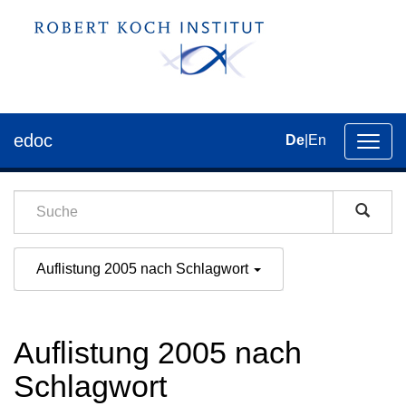
edoc
De
|
En
Umsch
der
Navig
Auflistung 2005 nach Schlagwort
Auflistung 2005 nach
Schlagwort