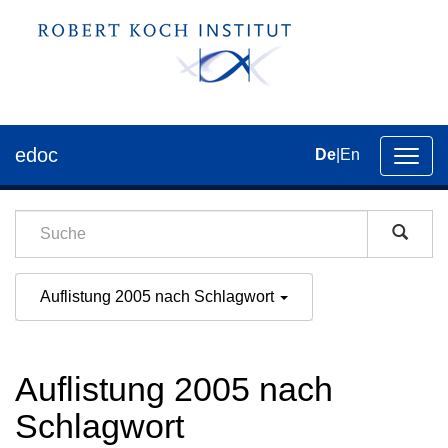
edoc
De
|
En
Umsch
der
Navig
Auflistung 2005 nach Schlagwort
Auflistung 2005 nach
Schlagwort