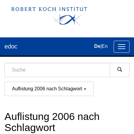
edoc
De
|
En
Umsch
der
Navig
Auflistung 2006 nach Schlagwort
Auflistung 2006 nach
Schlagwort