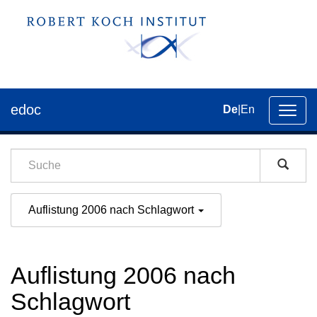
edoc
De
|
En
Umsch
der
Navig
Auflistung 2006 nach Schlagwort
Auflistung 2006 nach
Schlagwort