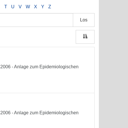
S
T
U
V
W
X
Y
Z
Los
he 2006 - Anlage zum Epidemiologischen
he 2006 - Anlage zum Epidemiologischen