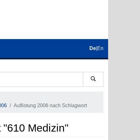
De
|
En
006
Auflistung 2006 nach Schlagwort
 "610 Medizin"