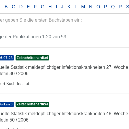
A
B
C
D
E
F
G
H
I
J
K
L
M
N
O
P
Q
R
e der Publikationen 1-20 von 53
6-07-28
Zeitschriftenartikel
uelle Statistik meldepflichtiger Infektionskrankheiten 27. Woc
letin 30 / 2006
ert Koch-Institut
6-12-20
Zeitschriftenartikel
uelle Statistik meldepflichtiger Infektionskrankheiten 48. Woc
letin 50 / 2006