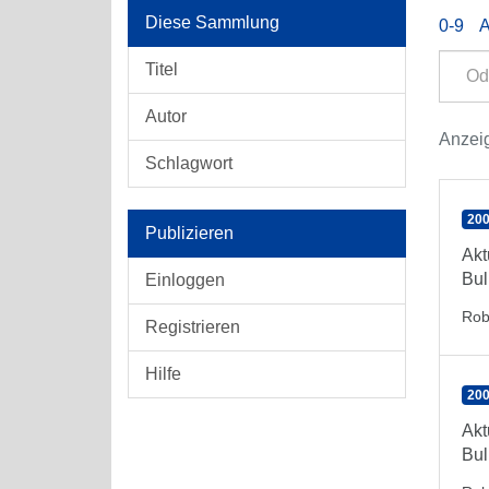
Diese Sammlung
0-9
Titel
Autor
Anzeig
Schlagwort
200
Publizieren
Akt
Bul
Einloggen
Rob
Registrieren
Hilfe
200
Akt
Bul