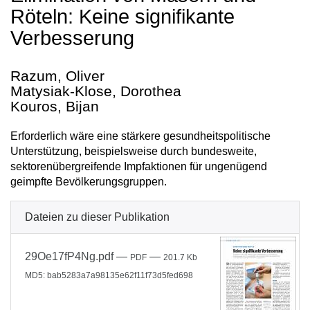
Röteln: Keine signifikante
Verbesserung
Razum, Oliver
Matysiak-Klose, Dorothea
Kouros, Bijan
Erforderlich wäre eine stärkere gesundheitspolitische
Unterstützung, beispielsweise durch bundesweite,
sektorenübergreifende Impfaktionen für ungenügend
geimpfte Bevölkerungsgruppen.
Dateien zu dieser Publikation
29Oe17fP4Ng.pdf
—
—
PDF
201.7 Kb
MD5: bab5283a7a98135e62f11f73d5fed698