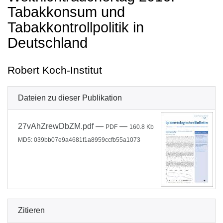
Tabakkonsum und
Tabakkontrollpolitik in
Deutschland
Robert Koch-Institut
Dateien zu dieser Publikation
27vAhZrewDbZM.pdf
—
—
PDF
160.8 Kb
MD5: 039bb07e9a4681f1a8959ccfb55a1073
Zitieren