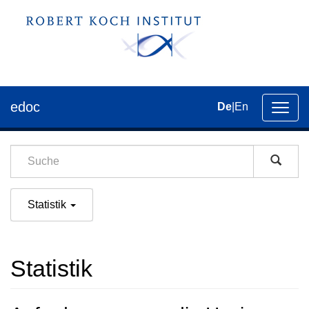
edoc
De
|
En
Umsch
der
Navig
Statistik
Statistik