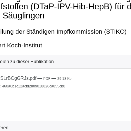
fstoffen (DTaP-IPV-Hib-HepB) für 
 Säuglingen
eilung der Ständigen Impfkommission (STIKO)
rt Koch-Institut
eien zu dieser Publikation
sSLrBCgGRJs.pdf
—
—
PDF
29.18 Kb
: 460a6b1c12acfd2809018820ca855cb0
ieren