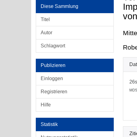
Imp
Diese Sammlung
von
Titel
Mitt
Autor
Schlagwort
Robe
Dat
Publizieren
Einloggen
26
MD5
Registrieren
Hilfe
Statistik
Zit