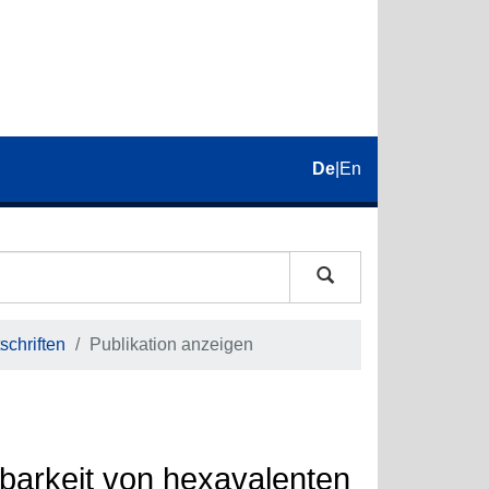
De
|
En
schriften
Publikation anzeigen
barkeit von hexavalenten