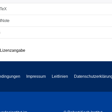
bTeX
dNote
S
 Lizenzangabe
edingungen
Impressum
Leitlinien
Datenschutzerklärun