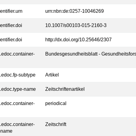
entifier.urn
urn:nbn:de:0257-10046269
entifier.doi
10.1007/s00103-015-2160-3
entifier.doi
http://dx.doi.org/10.25646/2307
l.edoc.container-
Bundesgesundheitsblatt - Gesundheitsfor
l.edoc.fp-subtype
Artikel
l.edoc.type-name
Zeitschriftenartikel
l.edoc.container-
periodical
l.edoc.container-
Zeitschrift
-name