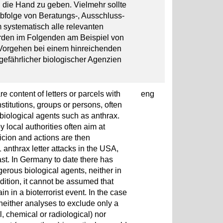
 die Hand zu geben. Vielmehr sollte
bfolge von Beratungs-, Ausschluss-
systematisch alle relevanten
den im Folgenden am Beispiel von
Vorgehen bei einem hinreichenden
gefährlicher biologischer Agenzien
 content of letters or parcels with
eng
nstitutions, groups or persons, often
 biological agents such as anthrax.
local authorities often aim at
icion and actions are then
1 anthrax letter attacks in the USA,
st. In Germany to date there has
gerous biological agents, neither in
ddition, it cannot be assumed that
n in a bioterrorist event. In the case
, neither analyses to exclude only a
l, chemical or radiological) nor