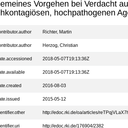
gemeines Vorgehen bei Verdacht au
hkontagiösen, hochpathogenen Ag
ontributor.author
Richter, Martin
ontributor.author
Herzog, Christian
ate.accessioned
2018-05-07T19:13:36Z
ate.available
2018-05-07T19:13:36Z
ate.created
2016-08-03
ate.issued
2015-05-12
entifier.other
http://edoc.rki.de/oa/articles/reTPqjVL
entifier.uri
http://edoc.rki.de/176904/2382