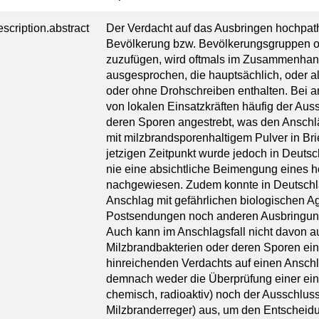
escription.abstract
Der Verdacht auf das Ausbringen hochpat
Bevölkerung bzw. Bevölkerungsgruppen 
zuzufügen, wird oftmals im Zusammenha
ausgesprochen, die hauptsächlich, oder als
oder ohne Drohschreiben enthalten. Bei 
von lokalen Einsatzkräften häufig der Au
deren Sporen angestrebt, was den Ansch
mit milzbrandsporenhaltigem Pulver in Bri
jetzigen Zeitpunkt wurde jedoch in Deuts
nie eine absichtliche Beimengung eines
nachgewiesen. Zudem konnte in Deutschlan
Anschlag mit gefährlichen biologischen 
Postsendungen noch anderen Ausbringun
Auch kann im Anschlagsfall nicht davon 
Milzbrandbakterien oder deren Sporen ein
hinreichenden Verdachts auf einen Anschl
demnach weder die Überprüfung einer einz
chemisch, radioaktiv) noch der Ausschluss 
Milzbranderreger) aus, um den Entscheid