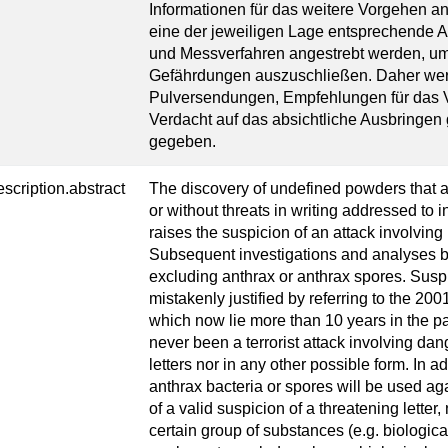
Informationen für das weitere Vorgehen an
eine der jeweiligen Lage entsprechende A
und Messverfahren angestrebt werden, um 
Gefährdungen auszuschließen. Daher wer
Pulversendungen, Empfehlungen für das 
Verdacht auf das absichtliche Ausbringen 
gegeben.
escription.abstract
The discovery of undefined powders that are
or without threats in writing addressed to i
raises the suspicion of an attack involving
Subsequent investigations and analyses by 
excluding anthrax or anthrax spores. Susp
mistakenly justified by referring to the 200
which now lie more than 10 years in the pa
never been a terrorist attack involving dan
letters nor in any other possible form. In a
anthrax bacteria or spores will be used agai
of a valid suspicion of a threatening letter
certain group of substances (e.g. biologica