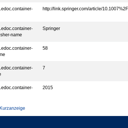
l.edoc.container-
http://link.springer.com/article/10.1007
l.edoc.container-
Springer
isher-name
l.edoc.container-
58
ume
l.edoc.container-
7
e
l.edoc.container-
2015
 Kurzanzeige