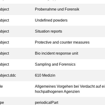
ubject
Probenahme und Forensik
ubject
Undefined powders
ubject
Situation reports
ubject
Protective and counter measures
ubject
Bio incident response unit
ubject
Sampling and Forensics
ubject.ddc
610 Medizin
tle
Allgemeines Vorgehen bei Verdacht auf e
hochpathogenen Agenzien
ype
periodicalPart