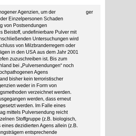
hogener Agenzien, um der
ger
oder Einzelpersonen Schaden
ng von Postsendungen
 Beistoff, undefinierbare Pulver mit
anschließenden Untersuchungen wird
sschluss von Milzbranderregern oder
lägen in den USA aus dem Jahr 2001
efen zuzuschreiben ist. Bis zum
chland bei „Pulversendungen“ noch
 hochpathogenen Agens
d bisher kein terroristischer
Agenzien weder in Form von
gsmethoden verzeichnet werden.
ausgegangen werden, dass erneut
gesetzt werden. Im Falle eines
ag mittels Pulversendung reicht
elnen Stoffgruppe (z.B. biologisch,
eines dezidierten Agens allein (z.B.
ungsträgern entsprechende