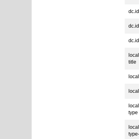
dc.id
dc.id
dc.id
loca
title
loca
loca
loca
type
loca
type