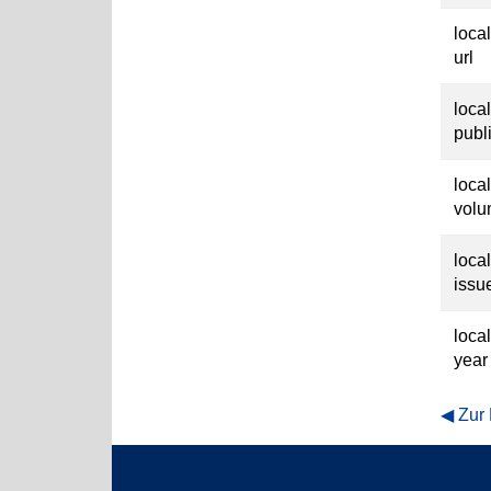
loca
url
loca
publ
loca
vol
loca
issu
loca
year
Zur