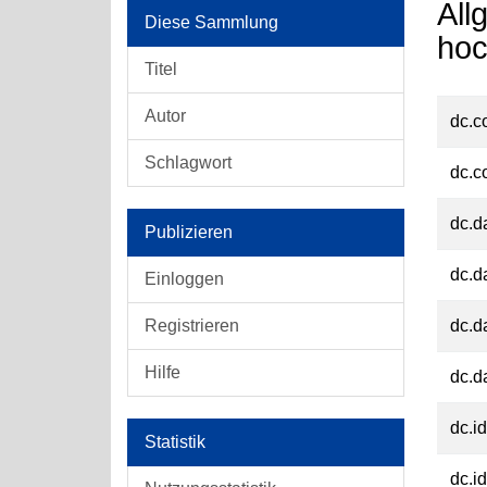
All
Diese Sammlung
hoc
Titel
Autor
dc.c
Schlagwort
dc.c
dc.d
Publizieren
dc.d
Einloggen
Registrieren
dc.d
Hilfe
dc.d
dc.id
Statistik
dc.id