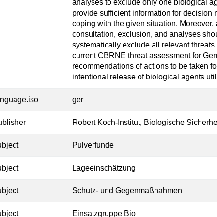
analyses to exclude only one biological age
provide sufficient information for decision 
coping with the given situation. Moreover
consultation, exclusion, and analyses shou
systematically exclude all relevant threats.
current CBRNE threat assessment for Germa
recommendations of actions to be taken for
intentional release of biological agents ut
anguage.iso
ger
ublisher
Robert Koch-Institut, Biologische Sicherhe
ubject
Pulverfunde
ubject
Lageeinschätzung
ubject
Schutz- und Gegenmaßnahmen
ubject
Einsatzgruppe Bio