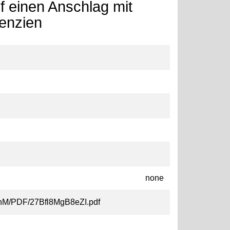
f einen Anschlag mit
enzien
none
aX7hM/PDF/27Bfl8MgB8eZI.pdf