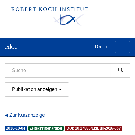
edoc
De
|
En
Umsch
der
Navig
Publikation anzeigen
Zur Kurzanzeige
2016-10-04
Zeitschriftenartikel
DOI: 10.17886/EpiBull-2016-057