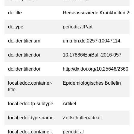
dc.title
Reiseassoziierte Krankheiten 20
dc.type
periodicalPart
dc.identifier.urn
urn:nbn:de:0257-10047114
dc.identifier.doi
10.17886/EpiBull-2016-057
dc.identifier.doi
http://dx.doi.org/10.25646/2360
local.edoc.container-
Epidemiologisches Bulletin
title
local.edoc.fp-subtype
Artikel
local.edoc.type-name
Zeitschriftenartikel
local.edoc.container-
periodical