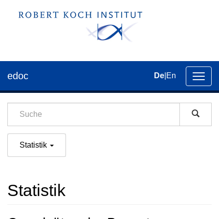
edoc
De
|
En
Umsch
der
Navig
Statistik
Statistik