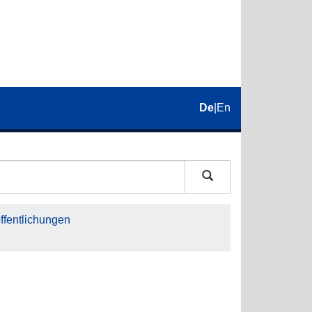
De
|
En
fentlichungen