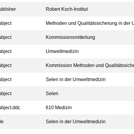
ublisher
Robert Koch-Institut
ubject
Methoden und Qualitätssicherung in der
ubject
Kommissionsmitteilung
ubject
Umweltmedizin
ubject
Kommission Methoden und Qualitätssiche
ubject
Selen in der Umweltmedizin
ubject
Selen
ubject.ddc
610 Medizin
tle
Selen in der Umweltmedizin