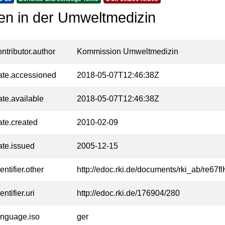
en in der Umweltmedizin
ontributor.author
Kommission Umweltmedizin
ate.accessioned
2018-05-07T12:46:38Z
ate.available
2018-05-07T12:46:38Z
ate.created
2010-02-09
ate.issued
2005-12-15
entifier.other
http://edoc.rki.de/documents/rki_ab/re
entifier.uri
http://edoc.rki.de/176904/280
anguage.iso
ger