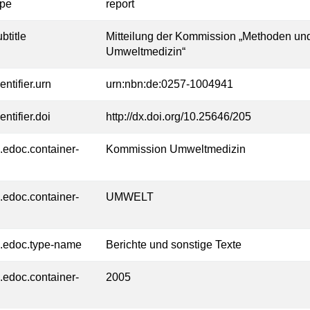
ype
report
btitle
Mitteilung der Kommission „Methoden und
Umweltmedizin“
entifier.urn
urn:nbn:de:0257-1004941
entifier.doi
http://dx.doi.org/10.25646/205
l.edoc.container-
Kommission Umweltmedizin
l.edoc.container-
UMWELT
l.edoc.type-name
Berichte und sonstige Texte
l.edoc.container-
2005