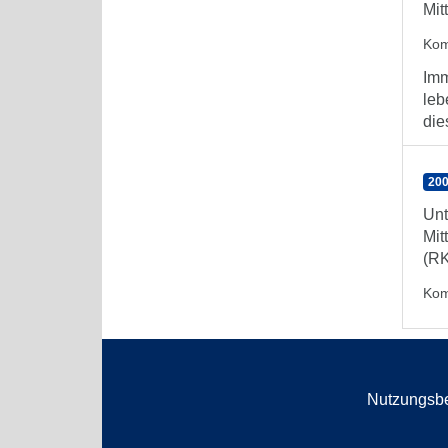
Mit
Kom
Imm
leb
die
200
Unt
Mit
(RK
Kom
Nutzungsb