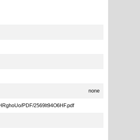
none
67flHRghoUo/PDF/2569lt94O6HF.pdf