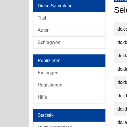
Diese Sammlung
Sel
Titel
dc.c
Autor
Schlagwort
dc.d
dc.d
Publizieren
dc.d
Einloggen
dc.d
Registrieren
dc.id
Hilfe
dc.id
Statistik
dc.l