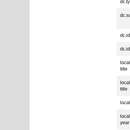
dc.t
dc.su
dc.id
dc.id
loca
title
loca
title
loca
loca
year