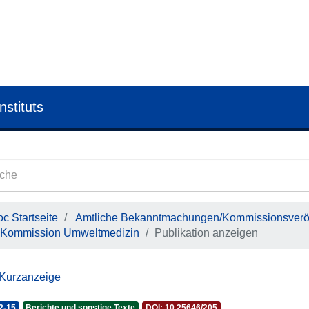
nstituts
c Startseite
Amtliche Bekanntmachungen/Kommissionsveröf
Kommission Umweltmedizin
Publikation anzeigen
 Kurzanzeige
2-15
Berichte und sonstige Texte
DOI: 10.25646/205