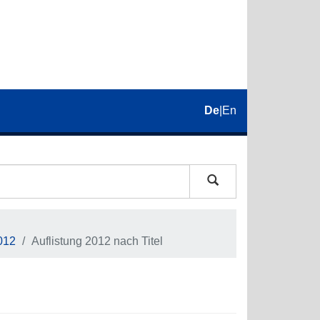
De
|
En
012
Auflistung 2012 nach Titel