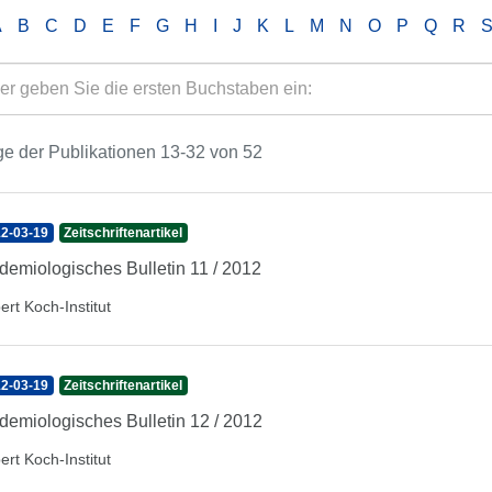
A
B
C
D
E
F
G
H
I
J
K
L
M
N
O
P
Q
R
e der Publikationen 13-32 von 52
2-03-19
Zeitschriftenartikel
demiologisches Bulletin 11 / 2012
ert Koch-Institut
2-03-19
Zeitschriftenartikel
demiologisches Bulletin 12 / 2012
ert Koch-Institut