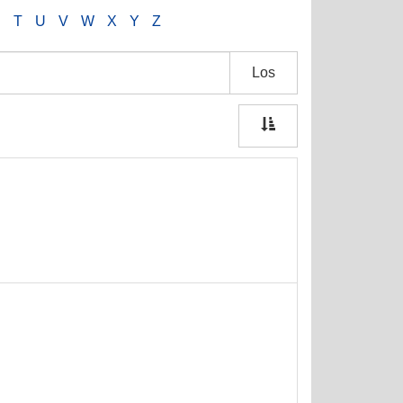
S
T
U
V
W
X
Y
Z
Los