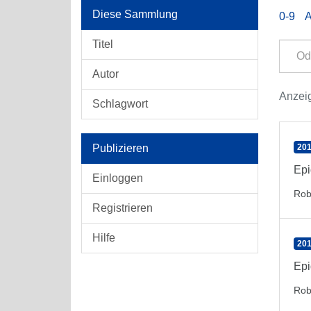
Diese Sammlung
0-9
Titel
Autor
Anzeig
Schlagwort
Publizieren
201
Epi
Einloggen
Rob
Registrieren
Hilfe
201
Epi
Rob