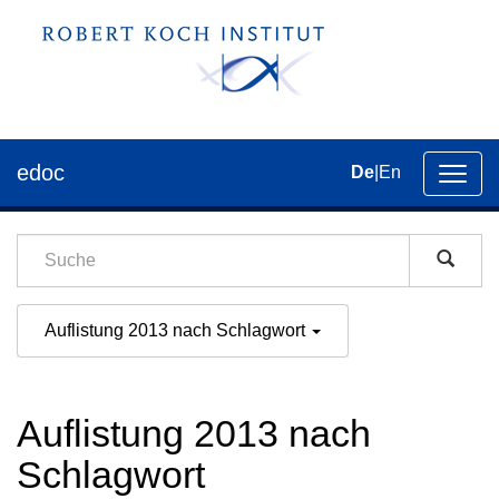
edoc
De
|
En
Umsch
der
Navig
Auflistung 2013 nach Schlagwort
Auflistung 2013 nach
Schlagwort