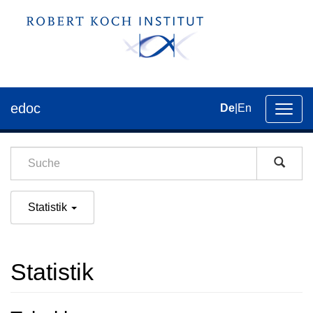
edoc
De
|
En
Umsch
der
Navig
Statistik
Statistik