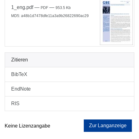
1_eng.pdf
—
—
PDF
953.5 Kb
MD5: a48b1d7478dfe11a3a9b26822690ac29
Zitieren
BibTeX
EndNote
RIS
Zur Langanzeige
Keine Lizenzangabe