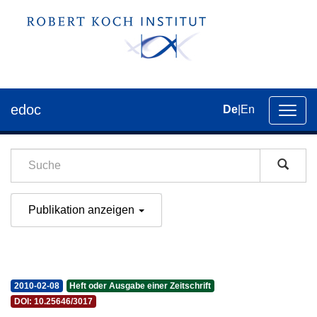
edoc
De
|
En
Umsch
der
Navig
Publikation anzeigen
2010-02-08
Heft oder Ausgabe einer Zeitschrift
DOI: 10.25646/3017