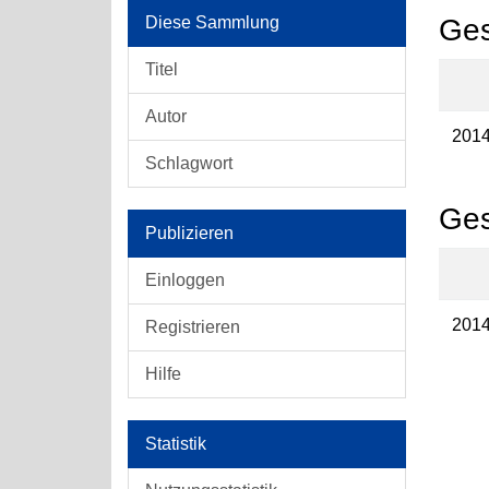
Diese Sammlung
Ges
Titel
Autor
201
Schlagwort
Ges
Publizieren
Einloggen
201
Registrieren
Hilfe
Statistik