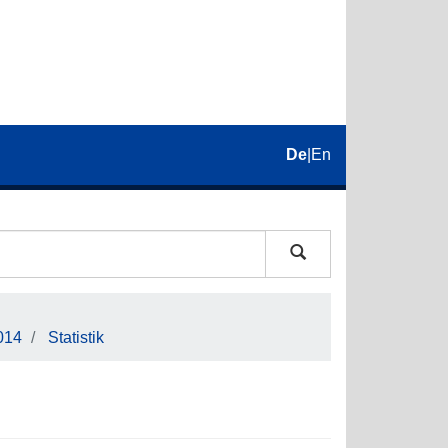
De
|
En
014
Statistik