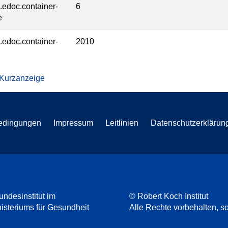
l.edoc.container-
6
e
l.edoc.container-
2010
 Kurzanzeige
edingungen
Impressum
Leitlinien
Datenschutzerklärun
undesinstitut im
© Robert Koch Institut
steriums für Gesundheit
Alle Rechte vorbehalten, so