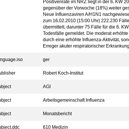
Positivenrate im NRZ liegt in der 6. KW 20
gegenüber der Vorwoche (18%) weiter ge
Neue Influenzaviren A/H1N1 nachgewiese
zum 16.02.2010 (15:00 Uhr) 222.230 Fäll
übermittelt, darunter 75 Fälle für die 6.
Todesfälle gemeldet. Die moderat erhöhte A
durch eine erhöhte Influenza-Aktivität, s
Erreger akuter respiratorischer Erkrankun
anguage.iso
ger
ublisher
Robert Koch-Institut
ubject
AGI
ubject
Arbeitsgemeinschaft Influenza
ubject
Monatsbericht
ubject.ddc
610 Medizin