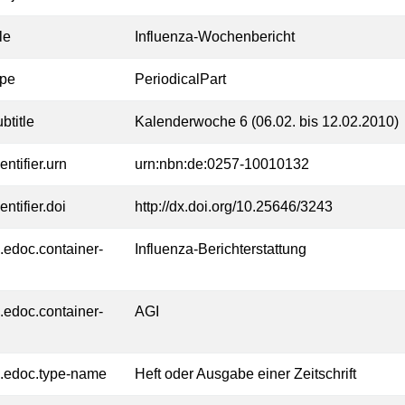
tle
Influenza-Wochenbericht
ype
PeriodicalPart
btitle
Kalenderwoche 6 (06.02. bis 12.02.2010)
entifier.urn
urn:nbn:de:0257-10010132
entifier.doi
http://dx.doi.org/10.25646/3243
l.edoc.container-
Influenza-Berichterstattung
l.edoc.container-
AGI
l.edoc.type-name
Heft oder Ausgabe einer Zeitschrift