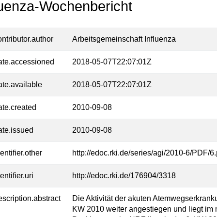
luenza-Wochenbericht
ontributor.author
Arbeitsgemeinschaft Influenza
ate.accessioned
2018-05-07T22:07:01Z
ate.available
2018-05-07T22:07:01Z
ate.created
2010-09-08
ate.issued
2010-09-08
entifier.other
http://edoc.rki.de/series/agi/2010-6/PDF/6.
entifier.uri
http://edoc.rki.de/176904/3318
escription.abstract
Die Aktivität der akuten Atemwegserkranku
KW 2010 weiter angestiegen und liegt im 