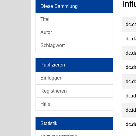
Inf
Diese Sammlung
Titel
dc.c
Autor
dc.d
Schlagwort
dc.d
Publizieren
dc.d
Einloggen
dc.d
Registrieren
dc.id
Hilfe
dc.id
Statistik
dc.d