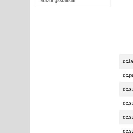
Nutzungsstatistik
dc.l
dc.p
dc.s
dc.s
dc.s
dc.s