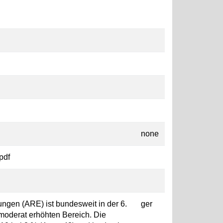
none
pdf
ngen (ARE) ist bundesweit in der 6.
ger
moderat erhöhten Bereich. Die