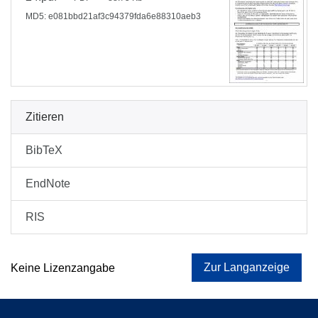
MD5: e081bbd21af3c94379fda6e88310aeb3
Zitieren
BibTeX
EndNote
RIS
Zur Langanzeige
Keine Lizenzangabe