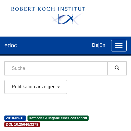
edoc
De
|
En
Umsch
der
Navig
Publikation anzeigen
2010-09-10
Heft oder Ausgabe einer Zeitschrift
DOI: 10.25646/3278