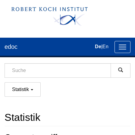
edoc
De
|
En
Umsch
der
Navig
Statistik
Statistik