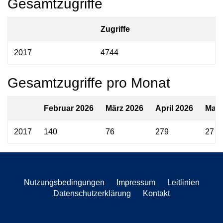
Gesamtzugriffe
Zugriffe
2017
4744
Gesamtzugriffe pro Monat
Februar 2026
März 2026
April 2026
Mai 
2017
140
76
279
27
Nutzungsbedingungen
Impressum
Leitlinien
Datenschutzerklärung
Kontakt