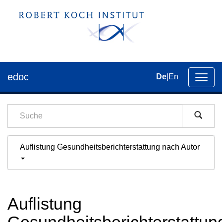
edoc
De
|
En
Umsch
der
Navig
Auflistung Gesundheitsberichterstattung nach Autor
Auflistung